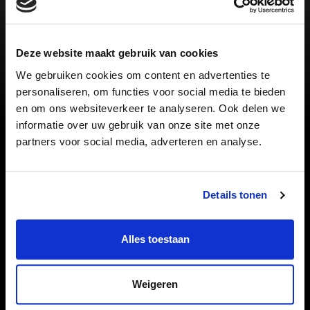
binnen de 60 minuten en je wint het spel. Het is
dus samen winnen of samen verliezen...
Je begint met het lezen van de introductietekst
Deze website maakt gebruik van cookies
van het mysterie op de eerste envelop. Open dan
de envelop en begin! Het oplossen van het
We gebruiken cookies om content en advertenties te
mysterie spreekt voor zich. De elkaar opvolgende
personaliseren, om functies voor social media te bieden
enveloppen bevatten verschillende attributen die
en om ons websiteverkeer te analyseren. Ook delen we
nodig zijn om de codes te vinden. Voor elke speler
informatie over uw gebruik van onze site met onze
is iets te doen, dus steek je handen uit de
partners voor social media, adverteren en analyse.
mouwen.
Details tonen
Alles toestaan
Chrono Decoder
Weigeren
Tijdens het spel zal je af en toe het ER logo
tegenkomen. Dit is belangrijke informatie! Het